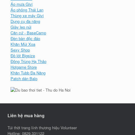
Áo mưa Givi
Áo phông Thái Lan
Thùng xe máy Givi
Dụng cụ đa năng
Giày leo núi
Căn cứ - BaseCamp
Đèn bàn độc đáo
Khăn Mùi Xoa
Sexy Shop
Đồ lót Bigsize
Đông Trùng Hạ Thảo
Hotgame Store
Khăn Tubb Đa Năng
Patch dán Balo
Liên hệ mua hàng
Túi thời trang lính thương hiệu Volunteer
Hotline: 0829.331122