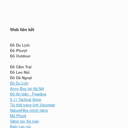
Web liên kết
Đồ Du Lịch
Đồ Phượt
Đồ Outdoor
Đồ Cắm Trại
Đồ Leo Núi
Đồ Dã Ngoại
Đồ Du Lịch
Army Box tại Hà Nội
Đồ lặn biển - Freedive
5.11 Tactical Store
Túi thời trang lính Volunteer
NatureHike chính hãng
Mũ Phượt
Găng tay Xe máy
Balo Leo núi