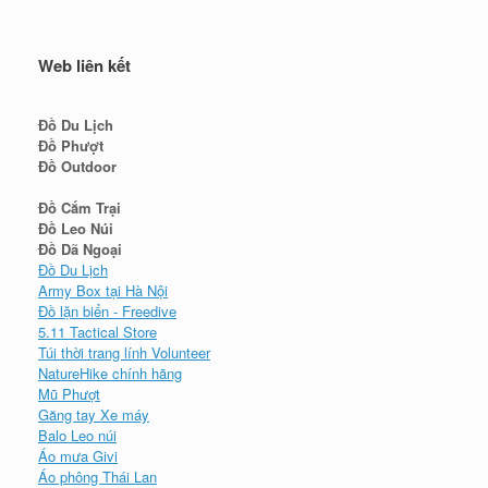
Web liên kết
Đồ Du Lịch
Đồ Phượt
Đồ Outdoor
Đồ Cắm Trại
Đồ Leo Núi
Đồ Dã Ngoại
Đồ Du Lịch
Army Box tại Hà Nội
Đồ lặn biển - Freedive
5.11 Tactical Store
Túi thời trang lính Volunteer
NatureHike chính hãng
Mũ Phượt
Găng tay Xe máy
Balo Leo núi
Áo mưa Givi
Áo phông Thái Lan