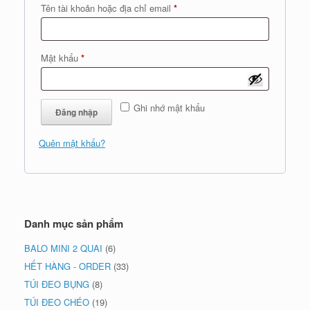
Bắt
Tên tài khoản hoặc địa chỉ email
*
buộc
Bắt
Mật khẩu
*
buộc
Ghi nhớ mật khẩu
Đăng nhập
Quên mật khẩu?
Danh mục sản phẩm
BALO MINI 2 QUAI
(6)
HẾT HÀNG - ORDER
(33)
TÚI ĐEO BỤNG
(8)
TÚI ĐEO CHÉO
(19)