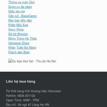
Thùng xe máy Givi
Dụng cụ đa năng
Giày leo núi
Căn cứ - BaseCamp
Đèn bàn độc đáo
Khăn Mùi Xoa
Sexy Shop
Đồ lót Bigsize
Đông Trùng Hạ Thảo
Hotgame Store
Khăn Tubb Đa Năng
Patch dán Balo
Liên hệ mua hàng
Túi thời trang lính thương hiệu Volunteer
Hotline: 0829.331122
Open Time: 9AM - 7PM
Địa chỉ: 39 ngõ 87 Láng Hạ HN