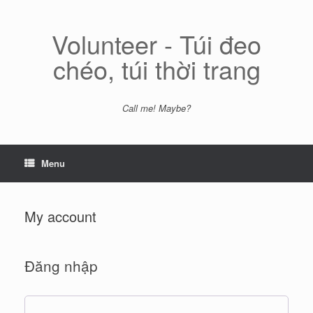
Skip
to
content
Volunteer - Túi đeo
chéo, túi thời trang
Call me! Maybe?
Menu
My account
Đăng nhập