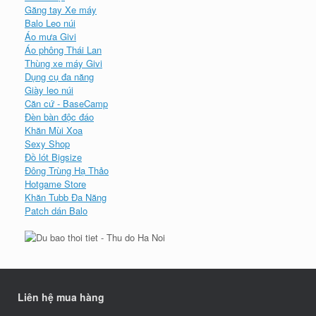
Găng tay Xe máy
Balo Leo núi
Áo mưa Givi
Áo phông Thái Lan
Thùng xe máy Givi
Dụng cụ đa năng
Giày leo núi
Căn cứ - BaseCamp
Đèn bàn độc đáo
Khăn Mùi Xoa
Sexy Shop
Đồ lót Bigsize
Đông Trùng Hạ Thảo
Hotgame Store
Khăn Tubb Đa Năng
Patch dán Balo
Liên hệ mua hàng