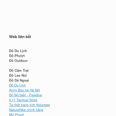
Web liên kết
Đồ Du Lịch
Đồ Phượt
Đồ Outdoor
Đồ Cắm Trại
Đồ Leo Núi
Đồ Dã Ngoại
Đồ Du Lịch
Army Box tại Hà Nội
Đồ lặn biển - Freedive
5.11 Tactical Store
Túi thời trang lính Volunteer
NatureHike chính hãng
Mũ Phượt