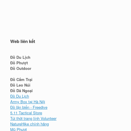
Web liên kết
Đồ Du Lịch
Đồ Phượt
Đồ Outdoor
Đồ Cắm Trại
Đồ Leo Núi
Đồ Dã Ngoại
Đồ Du Lịch
Army Box tại Hà Nội
Đồ lặn biển - Freedive
5.11 Tactical Store
Túi thời trang lính Volunteer
NatureHike chính hãng
Mũ Phượt