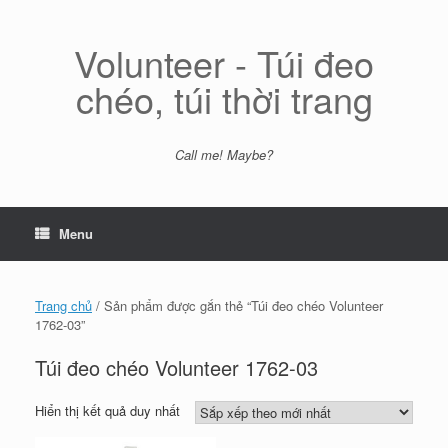
Skip
to
content
Volunteer - Túi đeo
chéo, túi thời trang
Call me! Maybe?
Menu
Trang chủ
/ Sản phẩm được gắn thẻ “Túi đeo chéo Volunteer
1762-03”
Túi đeo chéo Volunteer 1762-03
Hiển thị kết quả duy nhất