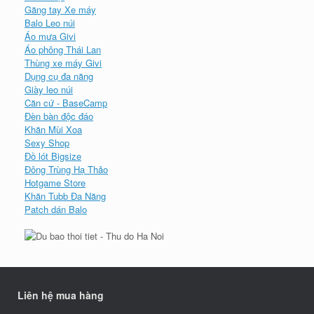
Găng tay Xe máy
Balo Leo núi
Áo mưa Givi
Áo phông Thái Lan
Thùng xe máy Givi
Dụng cụ đa năng
Giày leo núi
Căn cứ - BaseCamp
Đèn bàn độc đáo
Khăn Mùi Xoa
Sexy Shop
Đồ lót Bigsize
Đông Trùng Hạ Thảo
Hotgame Store
Khăn Tubb Đa Năng
Patch dán Balo
Liên hệ mua hàng