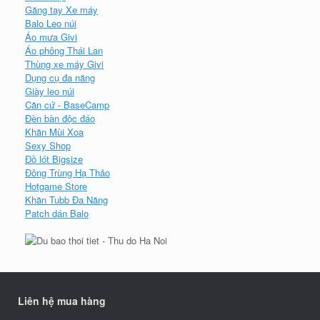
Găng tay Xe máy
Balo Leo núi
Áo mưa Givi
Áo phông Thái Lan
Thùng xe máy Givi
Dụng cụ đa năng
Giày leo núi
Căn cứ - BaseCamp
Đèn bàn độc đáo
Khăn Mùi Xoa
Sexy Shop
Đồ lót Bigsize
Đông Trùng Hạ Thảo
Hotgame Store
Khăn Tubb Đa Năng
Patch dán Balo
Liên hệ mua hàng