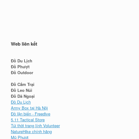
Web liên kết
Đồ Du Lịch
Đồ Phượt
Đồ Outdoor
Đồ Cắm Trại
Đồ Leo Núi
Đồ Dã Ngoại
Đồ Du Lịch
Army Box tại Hà Nội
Đồ lặn biển - Freedive
5.11 Tactical Store
Túi thời trang lính Volunteer
NatureHike chính hãng
Mũ Phượt