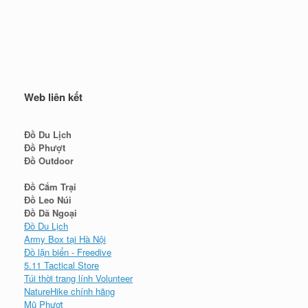
Web liên kết
Đồ Du Lịch
Đồ Phượt
Đồ Outdoor
Đồ Cắm Trại
Đồ Leo Núi
Đồ Dã Ngoại
Đồ Du Lịch
Army Box tại Hà Nội
Đồ lặn biển - Freedive
5.11 Tactical Store
Túi thời trang lính Volunteer
NatureHike chính hãng
Mũ Phượt