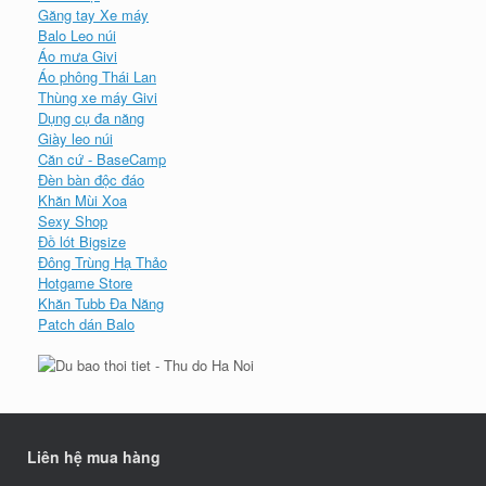
Găng tay Xe máy
Balo Leo núi
Áo mưa Givi
Áo phông Thái Lan
Thùng xe máy Givi
Dụng cụ đa năng
Giày leo núi
Căn cứ - BaseCamp
Đèn bàn độc đáo
Khăn Mùi Xoa
Sexy Shop
Đồ lót Bigsize
Đông Trùng Hạ Thảo
Hotgame Store
Khăn Tubb Đa Năng
Patch dán Balo
Liên hệ mua hàng