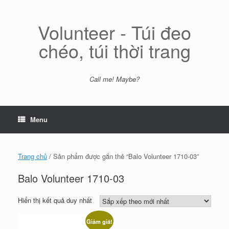
Skip
to
content
Volunteer - Túi đeo
chéo, túi thời trang
Call me! Maybe?
Menu
Trang chủ
/ Sản phẩm được gắn thẻ “Balo Volunteer 1710-03”
Balo Volunteer 1710-03
Hiển thị kết quả duy nhất
Giảm giá!