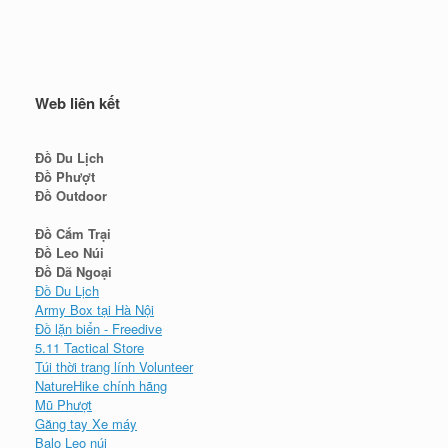
Web liên kết
Đồ Du Lịch
Đồ Phượt
Đồ Outdoor
Đồ Cắm Trại
Đồ Leo Núi
Đồ Dã Ngoại
Đồ Du Lịch
Army Box tại Hà Nội
Đồ lặn biển - Freedive
5.11 Tactical Store
Túi thời trang lính Volunteer
NatureHike chính hãng
Mũ Phượt
Găng tay Xe máy
Balo Leo núi