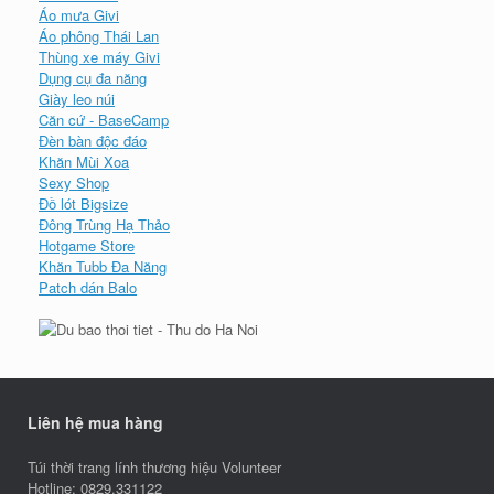
Áo mưa Givi
Áo phông Thái Lan
Thùng xe máy Givi
Dụng cụ đa năng
Giày leo núi
Căn cứ - BaseCamp
Đèn bàn độc đáo
Khăn Mùi Xoa
Sexy Shop
Đồ lót Bigsize
Đông Trùng Hạ Thảo
Hotgame Store
Khăn Tubb Đa Năng
Patch dán Balo
Liên hệ mua hàng
Túi thời trang lính thương hiệu Volunteer
Hotline: 0829.331122