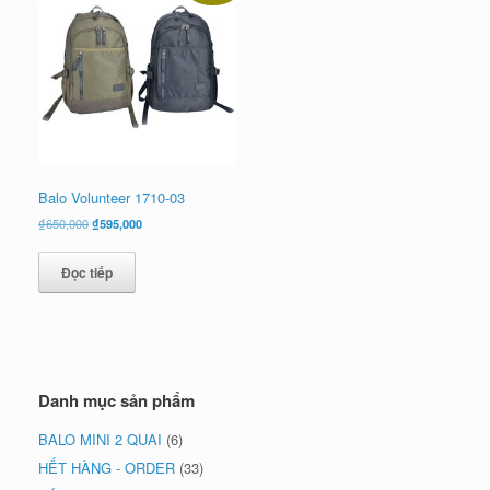
Balo Volunteer 1710-03
Giá
Giá
₫
650,000
₫
595,000
gốc
hiện
là:
tại
Đọc tiếp
₫650,000.
là:
₫595,000.
Danh mục sản phẩm
BALO MINI 2 QUAI
(6)
HẾT HÀNG - ORDER
(33)