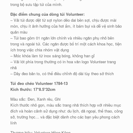
trong bộ sưu tập túi của mình.
Đặc điểm chung của dòng túi Volunteer:
– Vải túi được dệt từ sợi nylon dẻo dai bền sợi, chịu được mài
mòn, chịu ít ảnh hưởng của hơi ẩm, ít bám bụi và dễ vệ sinh bảo
quản màu
– Túi bao gồm 01 ngăn lớn chính và nhiều ngăn phụ nhỏ bên
trong và ngoài túi. Các ngăn được bố trí một cách khoa học, tiện
ích trong việc chia nhóm vật dụng
– Móc khóa làm từ inox sáng bóng, không han gỉ
– Vải lót phía trong thường có in hoa văn logo Volunteer trang
nhã
– Dây đeo bản to, có thể điều chỉnh độ dài tùy theo sở thích
Túi đeo chéo Volunteer 1784-13
Kích thước: 17*8.5*32cm
Màu sắc: Đen, Xanh rêu, Ghi
Kích thước nhỏ gọn, màu sắc trang nhã thích hợp với nhiều mục
đích và hoàn cảnh sử dụng như: du lịch, dã ngoại, thể thao, công
sở, trường học… và đặc biệt dành cho các bạn yêu phong cách
lính
Thương hiệu: Volunteer Hồng Kông