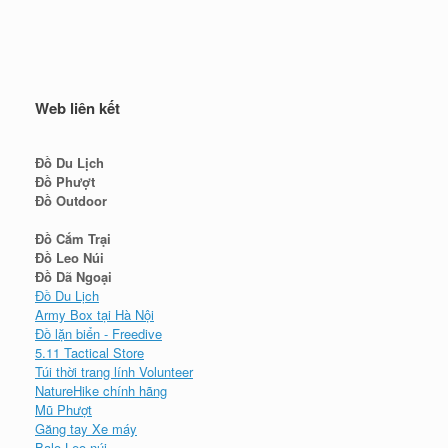
Web liên kết
Đồ Du Lịch
Đồ Phượt
Đồ Outdoor
Đồ Cắm Trại
Đồ Leo Núi
Đồ Dã Ngoại
Đồ Du Lịch
Army Box tại Hà Nội
Đồ lặn biển - Freedive
5.11 Tactical Store
Túi thời trang lính Volunteer
NatureHike chính hãng
Mũ Phượt
Găng tay Xe máy
Balo Leo núi