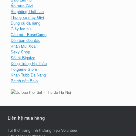
Áo mưa Givi
Áo phông Thái Lan
Thùng xe máy Givi
Dụng cụ đa năng
Giày leo núi
Căn cứ - BaseCamp
Đèn bàn độc đáo
Khăn Mùi Xoa
Sexy Shop
Đồ lót Bigsize
Đông Trùng Hạ Thảo
Hotgame Store
Khăn Tubb Đa Năng
Patch dán Balo
Liên hệ mua hàng
Túi thời trang lính thương hiệu Volunteer
Hotline: 0829.331122