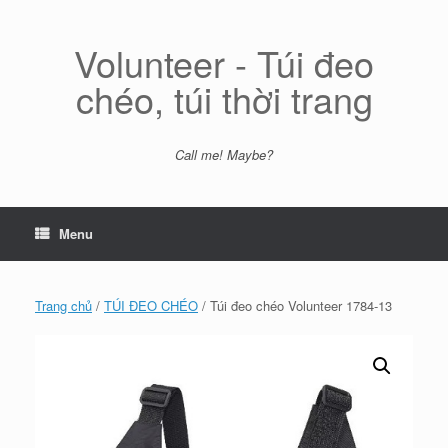
Skip
to
content
Volunteer - Túi đeo
chéo, túi thời trang
Call me! Maybe?
Menu
Trang chủ
/
TÚI ĐEO CHÉO
/ Túi đeo chéo Volunteer 1784-13