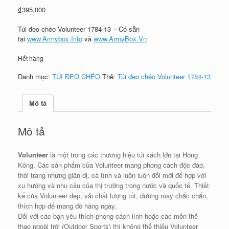
₫
395,000
Túi đeo chéo Volunteer 1784-13 – Có sẵn
tại
www.Armybox.Info
và
www.ArmyBox.Vn
Hết hàng
Danh mục:
TÚI ĐEO CHÉO
Thẻ:
Túi đeo chéo Volunteer 1784-13
Mô tả
Mô tả
Volunteer
là một trong các thương hiệu túi xách lớn tại Hồng
Kông. Các sản phẩm của Volunteer mang phong cách độc đáo,
thời trang nhưng giản dị, cá tính và luôn luôn đổi mới để hợp với
xu hướng và nhu cầu của thị trường trong nước và quốc tế. Thiết
kế của Volunteer đẹp, vải chất lượng tốt, đường may chắc chắn,
thích hợp để mang đồ hàng ngày.
Đối với các bạn yêu thích phong cách lính hoặc các môn thể
thao ngoài trời (Outdoor Sports) thì không thể thiếu Volunteer