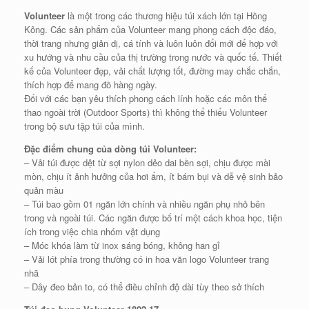
Volunteer
là một trong các thương hiệu túi xách lớn tại Hồng
Kông. Các sản phẩm của Volunteer mang phong cách độc đáo,
thời trang nhưng giản dị, cá tính và luôn luôn đổi mới để hợp với
xu hướng và nhu cầu của thị trường trong nước và quốc tế. Thiết
kế của Volunteer đẹp, vải chất lượng tốt, đường may chắc chắn,
thích hợp để mang đồ hàng ngày.
Đối với các bạn yêu thích phong cách lính hoặc các môn thể
thao ngoài trời (Outdoor Sports) thì không thể thiếu Volunteer
trong bộ sưu tập túi của mình.
Đặc điểm chung của dòng túi Volunteer:
– Vải túi được dệt từ sợi nylon dẻo dai bền sợi, chịu được mài
mòn, chịu ít ảnh hưởng của hơi ẩm, ít bám bụi và dễ vệ sinh bảo
quản màu
– Túi bao gồm 01 ngăn lớn chính và nhiều ngăn phụ nhỏ bên
trong và ngoài túi. Các ngăn được bố trí một cách khoa học, tiện
ích trong việc chia nhóm vật dụng
– Móc khóa làm từ inox sáng bóng, không han gỉ
– Vải lót phía trong thường có in hoa văn logo Volunteer trang
nhã
– Dây đeo bản to, có thể điều chỉnh độ dài tùy theo sở thích