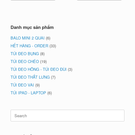
₫365,000.
Danh mục sản phẩm
BALO MINI 2 QUAI
(6)
HẾT HÀNG - ORDER
(33)
TÚI ĐEO BỤNG
(8)
TÚI ĐEO CHÉO
(19)
TÚI ĐEO HÔNG - TÚI ĐEO ĐÙI
(3)
TÚI ĐEO THẮT LƯNG
(7)
TÚI ĐEO VAI
(9)
TÚI IPAD - LAPTOP
(6)
Search
for: