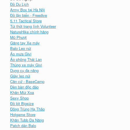
Đồ Du Lịch
Army Box tại Hà Nội
Đồ lặn biển - Freedive
5.11 Tactical Store
Túi thời trang lính Volunteer
NatureHike chính hãng
Mũ Phượt
Găng tay Xe máy
Balo Leo núi
Áo mưa Givi
Áo phông Thái Lan
Thùng xe máy Givi
Dụng cụ đa năng
Giày leo núi
Căn cứ - BaseCamp
Đèn bàn độc đáo
Khăn Mùi Xoa
Sexy Shop
Đồ lót Bigsize
Đông Trùng Hạ Thảo
Hotgame Store
Khăn Tubb Đa Năng
Patch dán Balo