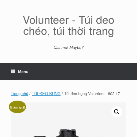
Skip
to
content
Volunteer - Túi đeo
chéo, túi thời trang
Call me! Maybe?
Menu
Trang chủ
/
TÚI ĐEO BỤNG
/ Túi đeo bụng Volunteer 1802-17
Giảm giá!