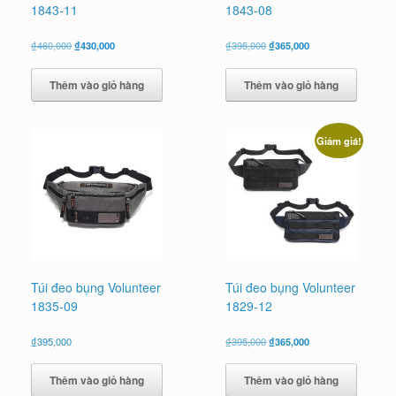
1843-11
1843-08
Giá
Giá
Giá
Giá
₫
460,000
₫
430,000
₫
395,000
₫
365,000
gốc
hiện
gốc
hiện
là:
tại
là:
tại
Thêm vào giỏ hàng
Thêm vào giỏ hàng
₫460,000.
là:
₫395,000.
là:
₫430,000.
₫365,000.
Giảm giá!
Túi đeo bụng Volunteer
Túi đeo bụng Volunteer
1835-09
1829-12
Giá
Giá
₫
395,000
₫
395,000
₫
365,000
gốc
hiện
là:
tại
Thêm vào giỏ hàng
Thêm vào giỏ hàng
₫395,000.
là: