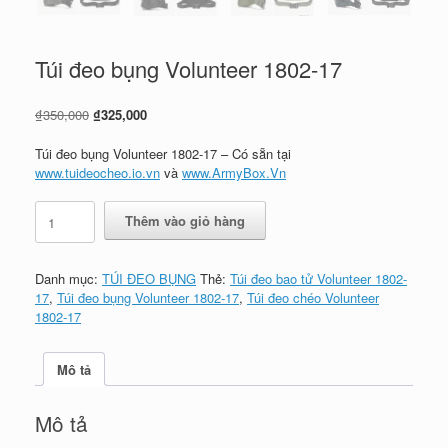
Túi đeo bụng Volunteer 1802-17
Giá
Giá
₫
350,000
₫
325,000
gốc
hiện
là:
tại
Túi đeo bụng Volunteer 1802-17 – Có sẵn tại
₫350,000.
là:
www.tuideocheo.io.vn
và
www.ArmyBox.Vn
₫325,000.
Túi
Thêm vào giỏ hàng
đeo
bụng
Volunteer
Danh mục:
TÚI ĐEO BỤNG
Thẻ:
Túi đeo bao tử Volunteer 1802-
1802-
17
,
Túi đeo bụng Volunteer 1802-17
,
Túi đeo chéo Volunteer
17
1802-17
số
lượng
Mô tả
Mô tả