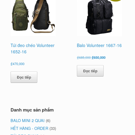
Túi đeo chéo Volunteer
Balo Volunteer 1667-16
1652-16
Giá
Giá
₫
685,000
₫
650,000
gốc
hiện
₫
470,000
là:
tại
Đọc tiếp
₫685,000.
là:
₫650,000.
Đọc tiếp
Danh mục sản phẩm
BALO MINI 2 QUAI
(6)
HẾT HÀNG - ORDER
(33)