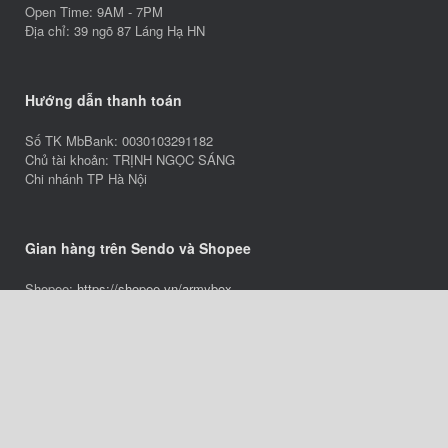
Open Time: 9AM - 7PM
Địa chỉ: 39 ngõ 87 Láng Hạ HN
Hướng dẫn thanh toán
Số TK MbBank: 0030103291182
Chủ tài khoản: TRỊNH NGỌC SÁNG
Chi nhánh TP Hà Nội
Gian hàng trên Sendo và Shopee
Shopee:
https://shopee.vn/armybox
THỐNG KÊ
A
SiteOrigin
Theme