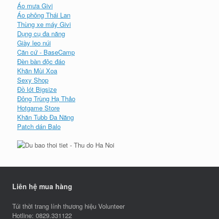
Áo mưa Givi
Áo phông Thái Lan
Thùng xe máy Givi
Dụng cụ đa năng
Giày leo núi
Căn cứ - BaseCamp
Đèn bàn độc đáo
Khăn Mùi Xoa
Sexy Shop
Đồ lót Bigsize
Đông Trùng Hạ Thảo
Hotgame Store
Khăn Tubb Đa Năng
Patch dán Balo
Liên hệ mua hàng
Túi thời trang lính thương hiệu Volunteer
Hotline: 0829.331122