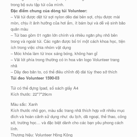
trong bộ sưu tập túi của mình.
Đặc điểm chung của dòng túi Volunteer:
– Vải túi được dệt từ sợi nylon dẻo dai bền sợi, chịu được mài
mòn, chịu ít ảnh hưởng của hơi ẩm, ít bám bụi và dễ vệ sinh bảo
quản màu
– Túi bao gồm 01 ngăn lớn chính và nhiều ngăn phụ nhỏ bên
trong và ngoài túi. Các ngăn được bố trí một cách khoa học, tiện
ích trong việc chia nhóm vật dụng
– Móc khóa làm từ inox sáng bóng, không han gỉ
– Vải lót phía trong thường có in hoa văn logo Volunteer trang
nhã
– Dây đeo bản to, có thể điều chỉnh độ dài tùy theo sở thích
Túi đeo Volunteer 1590-03
Túi có thể đựng Ipad, sổ sách giấy A4
Kích thước: 22*7*29cm
Màu sắc: Xanh
Kích thước nhỏ gọn, màu sắc trang nhã thích hợp với nhiều mục
đích và hoàn cảnh sử dụng như: du lịch, dã ngoại, thể thao, công
sở, trường học… và đặc biệt dành cho các bạn yêu phong cách
lính.
Thương hiệu: Volunteer Hồng Kông