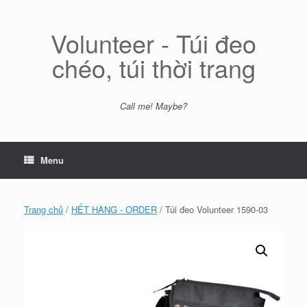
Skip
to
content
Volunteer - Túi đeo
chéo, túi thời trang
Call me! Maybe?
Menu
Trang chủ
/
HẾT HÀNG - ORDER
/ Túi đeo Volunteer 1590-03