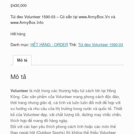
₫
430,000
Túi đeo Volunteer 1590-03 – Có sẵn tại www.ArmyBox.Vn và
www.ArmyBox.Info
Hết hàng
Danh mục:
HẾT HÀNG - ORDER
Thẻ:
Túi đeo Volunteer 1590-03
Mô tả
Mô tả
Volunteer
là một trong các thương hiệu túi xách lớn tại Hồng
Kông. Các sản phẩm của Volunteer mang phong cách độc đáo,
thời trang nhưng giản dị, cá tính và luôn luôn đổi mới để hợp với
xu hướng và nhu cầu của thị trường trong nước và quốc tế. Thiết
kế của Volunteer đẹp, vải chất lượng tốt, đường may chắc chắn,
thích hợp để mang đồ hàng ngày.
Đối với các bạn yêu thích phong cách lính hoặc các môn thể
thao ngoài trời (Outdoor Sports) thì không thể thiếu Volunteer