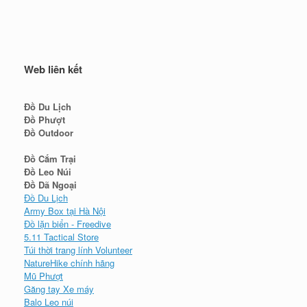
Web liên kết
Đồ Du Lịch
Đồ Phượt
Đồ Outdoor
Đồ Cắm Trại
Đồ Leo Núi
Đồ Dã Ngoại
Đồ Du Lịch
Army Box tại Hà Nội
Đồ lặn biển - Freedive
5.11 Tactical Store
Túi thời trang lính Volunteer
NatureHike chính hãng
Mũ Phượt
Găng tay Xe máy
Balo Leo núi